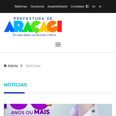
Telefones
Ouvidoria
Acessibilidade
Contraste
A+
A-
Início
Notícias
NOTÍCIAS