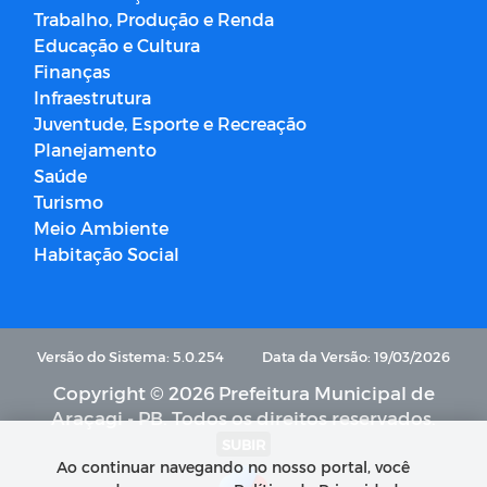
Trabalho, Produção e Renda
Educação e Cultura
Finanças
Infraestrutura
Juventude, Esporte e Recreação
Planejamento
Saúde
Turismo
Meio Ambiente
Habitação Social
Versão do Sistema: 5.0.254
Data da Versão: 19/03/2026
Copyright © 2026 Prefeitura Municipal de
Araçagi - PB. Todos os direitos reservados.
SUBIR
Ao continuar navegando no nosso portal, você