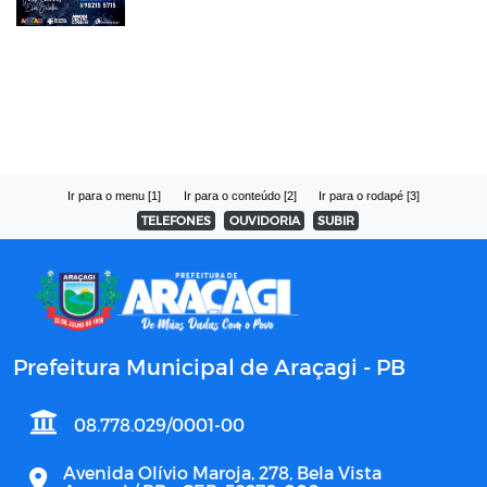
Ir para o menu [1]
Ir para o conteúdo [2]
Ir para o rodapé [3]
TELEFONES
OUVIDORIA
SUBIR
Prefeitura Municipal de Araçagi - PB
08.778.029/0001-00
Avenida Olívio Maroja, 278, Bela Vista