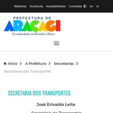
Telefones
Ouvidoria
Acessibilidade
Contraste
A+
A-
Início
A Prefeitura
Secretarias
Secretaria dos Transportes
SECRETARIA DOS TRANSPORTES
José Erivaldo Leite
Secretário de Transportes