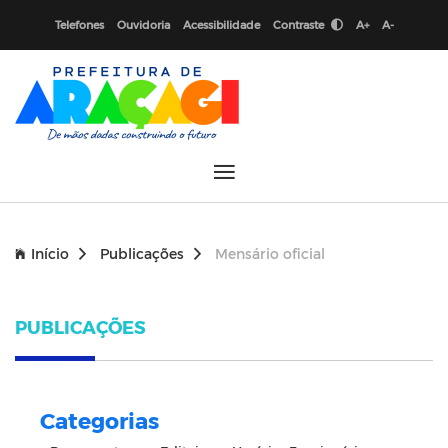
Telefones
Ouvidoria
Acessibilidade
Contraste
A+
A-
Início
Publicações
Mensário oficial
PUBLICAÇÕES
Categorias