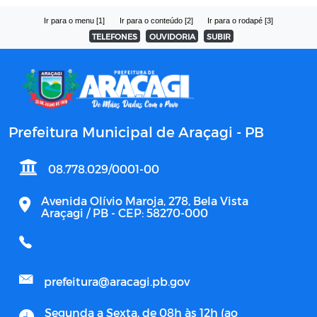
Ir para o menu [1]
Ir para o conteúdo [2]
Ir para o rodapé [3]
TELEFONES
OUVIDORIA
SUBIR
Prefeitura Municipal de Araçagi - PB
08.778.029/0001-00
Avenida Olívio Maroja, 278, Bela Vista
Araçagi / PB - CEP: 58270-000
prefeitura@aracagi.pb.gov
Segunda a Sexta, de 08h às 12h (ao