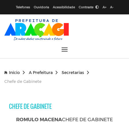
Telefones
Ouvidoria
Acessibilidade
Contraste
A+
A-
Início
A Prefeitura
Secretarias
Chefe de Gabinete
CHEFE DE GABINETE
ROMULO MACENA
CHEFE DE GABINETE