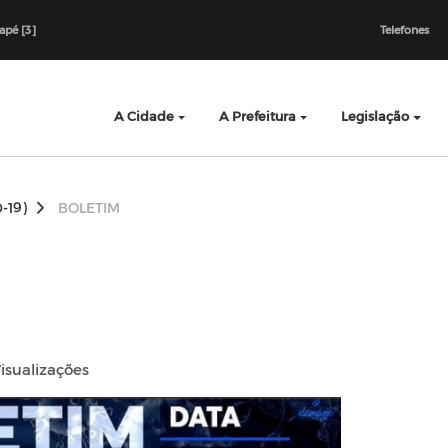
dapé [3]
Telefones
A Cidade
A Prefeitura
Legislação
-19)
BOLETIM
isualizações