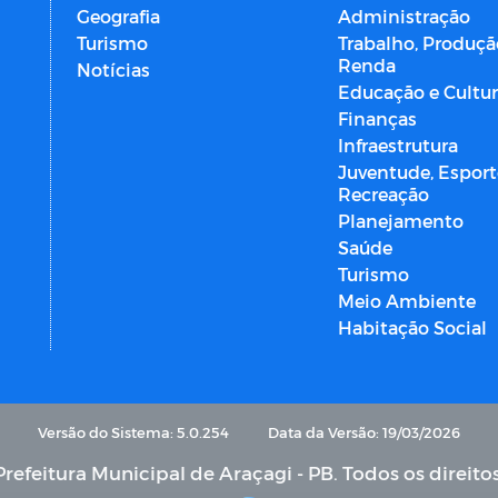
Geografia
Administração
Turismo
Trabalho, Produçã
Renda
Notícias
Educação e Cultu
Finanças
Infraestrutura
Juventude, Esport
Recreação
Planejamento
Saúde
Turismo
Meio Ambiente
Habitação Social
Versão do Sistema: 5.0.254
Data da Versão: 19/03/2026
refeitura Municipal de Araçagi - PB. Todos os direito