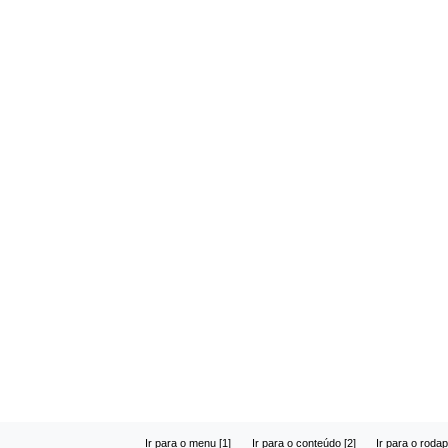
Ir para o menu [1]
Ir para o conteúdo [2]
Ir para o rodap