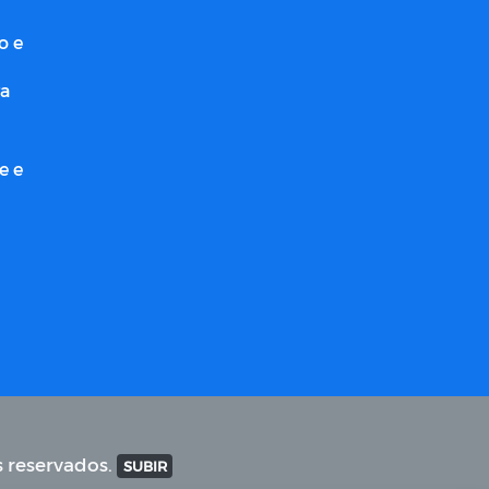
o e
ra
e e
s reservados.
SUBIR