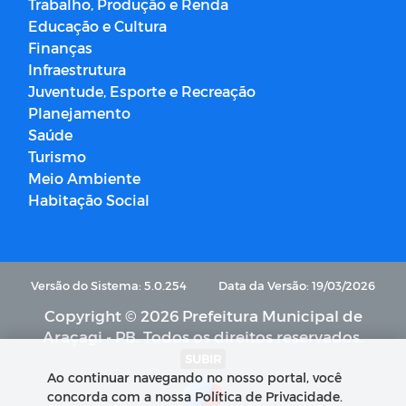
Trabalho, Produção e Renda
Educação e Cultura
Finanças
Infraestrutura
Juventude, Esporte e Recreação
Planejamento
Saúde
Turismo
Meio Ambiente
Habitação Social
Versão do Sistema: 5.0.254
Data da Versão: 19/03/2026
Copyright © 2026 Prefeitura Municipal de
Araçagi - PB. Todos os direitos reservados.
SUBIR
Ao continuar navegando no nosso portal, você
concorda com a nossa Política de Privacidade.