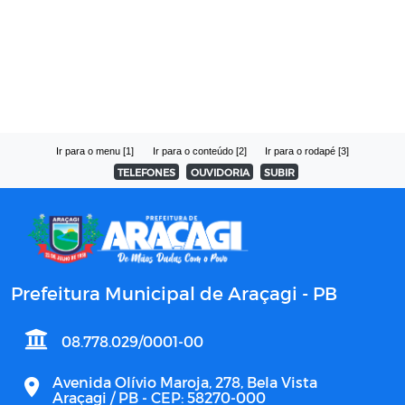
Ir para o menu [1]
Ir para o conteúdo [2]
Ir para o rodapé [3]
TELEFONES
OUVIDORIA
SUBIR
Prefeitura Municipal de Araçagi - PB
08.778.029/0001-00
Avenida Olívio Maroja, 278, Bela Vista
Araçagi / PB - CEP: 58270-000