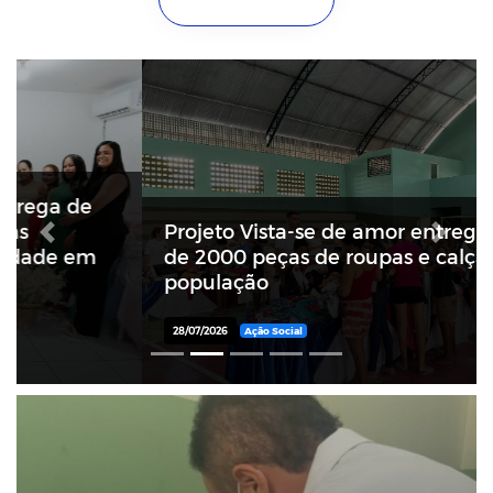
Projeto Vista-se de amor entregou mais
Previous
Next
de 2000 peças de roupas e calçados a
população
28/07/2026
Ação Social