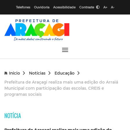
Telefones
Ouvidoria
Acessibilidade
Contraste
A+
A-
Início
Notícias
Educação
Prefeitura de Araçagi realiza mais uma edição do Arraiá
Municipal com participação das escolas, CREIS e
programas sociais
NOTÍCIA
Prefeitura de Araçagi realiza mais uma edição do