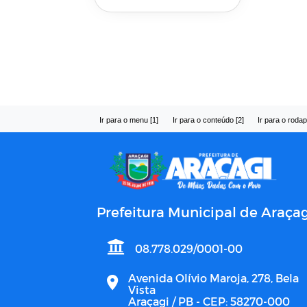
Ir para o menu [1]
Ir para o conteúdo [2]
Ir para o rodap
Prefeitura Municipal de Araçag
08.778.029/0001-00
Avenida Olívio Maroja, 278, Bela
Vista
Araçagi / PB - CEP: 58270-000