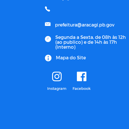
prefeitura@aracagi.pb.gov
Segunda a Sexta, de 08h às 12h
(ao publico) e de 14h às 17h
(interno)
Mapa do Site
Instagram
Facebook