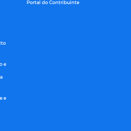
Portal do Contribuinte
ito
o e
ra
e e