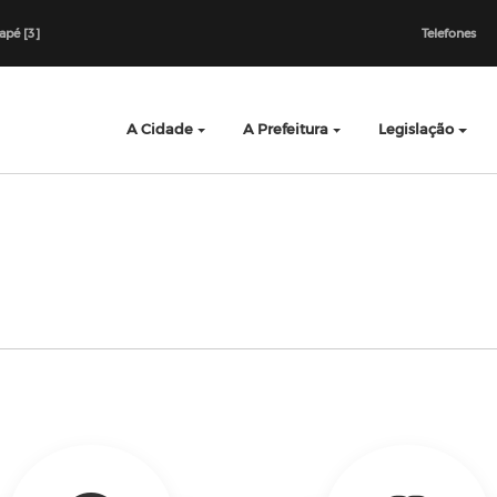
dapé [3]
Telefones
A Cidade
A Prefeitura
Legislação