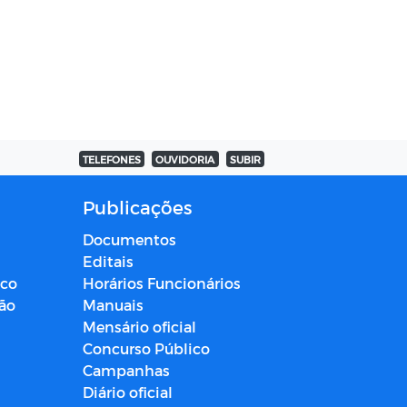
TELEFONES
OUVIDORIA
SUBIR
Publicações
Documentos
Editais
ico
Horários Funcionários
ção
Manuais
Mensário oficial
Concurso Público
Campanhas
Diário oficial