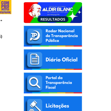
1º
3)