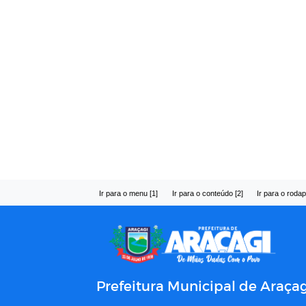
Ir para o menu [1]
Ir para o conteúdo [2]
Ir para o rodap
Prefeitura Municipal de Araçag