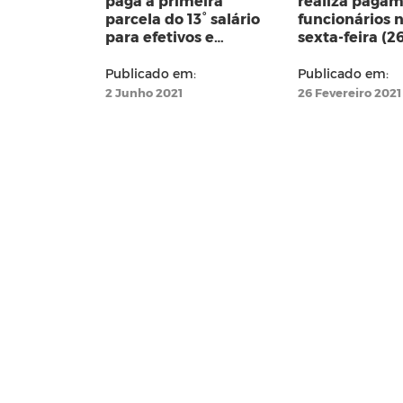
paga a primeira
realiza paga
parcela do 13° salário
funcionários 
para efetivos e
sexta-feira (26
comissionados nesta
quarta (02)
Publicado em:
Publicado em:
2 Junho 2021
26 Fevereiro 2021