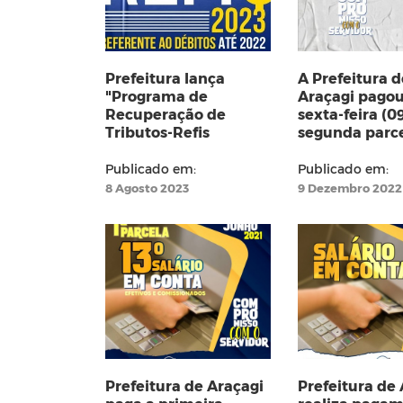
Prefeitura lança
A Prefeitura d
"Programa de
Araçagi pagou
Recuperação de
sexta-feira (09
Tributos-Refis
segunda parce
13° p/ os servi
efetivos e
Publicado em:
Publicado em:
comissionado
8 Agosto 2023
9 Dezembro 2022
Prefeitura de Araçagi
Prefeitura de