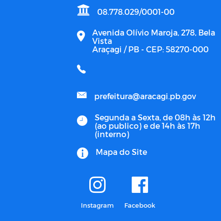
08.778.029/0001-00
Avenida Olívio Maroja, 278, Bela
Vista
Araçagi / PB - CEP: 58270-000
prefeitura@aracagi.pb.gov
Segunda a Sexta, de 08h às 12h
(ao publico) e de 14h às 17h
(interno)
Mapa do Site
Instagram
Facebook