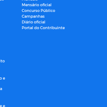
Mensário oficial
Concurso Público
Campanhas
Diário oficial
Portal do Contribuinte
ito
o e
ra
e e