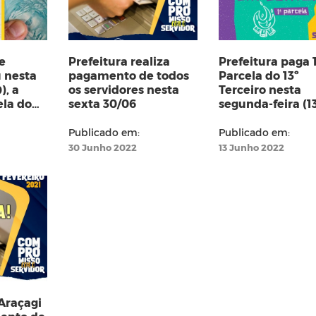
e
Prefeitura realiza
Prefeitura paga 
 nesta
pagamento de todos
Parcela do 13º
), a
os servidores nesta
Terceiro nesta
la do
sexta 30/06
segunda-feira (1
dores
Publicado em:
Publicado em:
s
30 Junho 2022
13 Junho 2022
 Araçagi