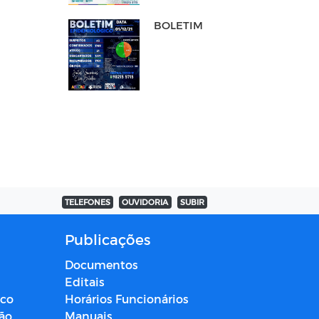
BOLETIM
TELEFONES
OUVIDORIA
SUBIR
Publicações
Documentos
Editais
ico
Horários Funcionários
ção
Manuais