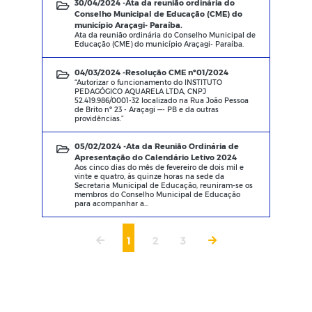
30/04/2024 -
Ata da reunião ordinária do
Conselho Municipal de Educação (CME) do
município Araçagi- Paraíba.
Ata da reunião ordinária do Conselho Municipal de
Educação (CME) do município Araçagi- Paraíba.
04/03/2024 -
Resolução CME nº01/2024
“Autorizar o funcionamento do INSTITUTO
PEDAGÓGICO AQUARELA LTDA, CNPJ
52.419.986/0001-32 localizado na Rua João Pessoa
de Brito nº 23 - Araçagi —- PB e da outras
providências.”
05/02/2024 -
Ata da Reunião Ordinária de
Apresentação do Calendário Letivo 2024
Aos cinco dias do mês de fevereiro de dois mil e
vinte e quatro, às quinze horas na sede da
Secretaria Municipal de Educação, reuniram-se os
membros do Conselho Municipal de Educação
para acompanhar a...
1
2
3