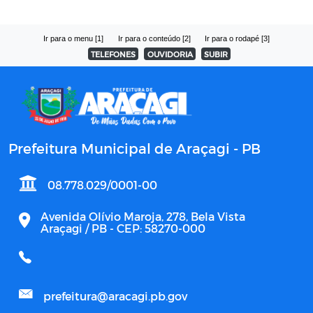
Ir para o menu [1]
Ir para o conteúdo [2]
Ir para o rodapé [3]
TELEFONES
OUVIDORIA
SUBIR
Prefeitura Municipal de Araçagi - PB
08.778.029/0001-00
Avenida Olívio Maroja, 278, Bela Vista
Araçagi / PB - CEP: 58270-000
prefeitura@aracagi.pb.gov