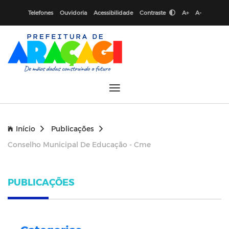
Telefones
Ouvidoria
Acessibilidade
Contraste
A+
A-
Início
Publicações
Conselho Municipal De Educação - Cme
PUBLICAÇÕES