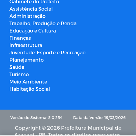
Gabinete do Prefeito
Assistência Social
Administração
Trabalho, Produção e Renda
Educação e Cultura
Finanças
Infraestrutura
Juventude, Esporte e Recreação
Planejamento
Saúde
Turismo
Meio Ambiente
Habitação Social
Versão do Sistema: 5.0.254
Data da Versão: 19/03/2026
Copyright © 2026 Prefeitura Municipal de
Araçagi - PB. Todos os direitos reservados.