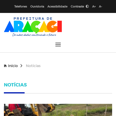
Telefones
Ouvidoria
Acessibilidade
Contraste
A+
A-
Início
Notícias
NOTÍCIAS