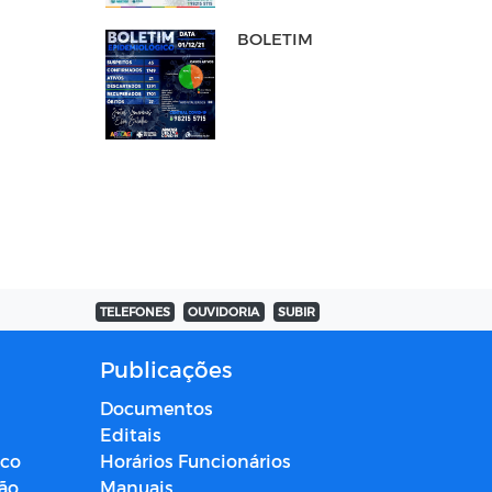
BOLETIM
TELEFONES
OUVIDORIA
SUBIR
Publicações
Documentos
Editais
ico
Horários Funcionários
ção
Manuais