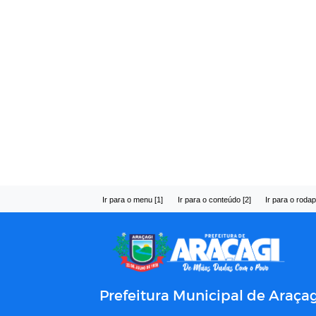
Ir para o menu [1]
Ir para o conteúdo [2]
Ir para o rodap
Prefeitura Municipal de Araçag