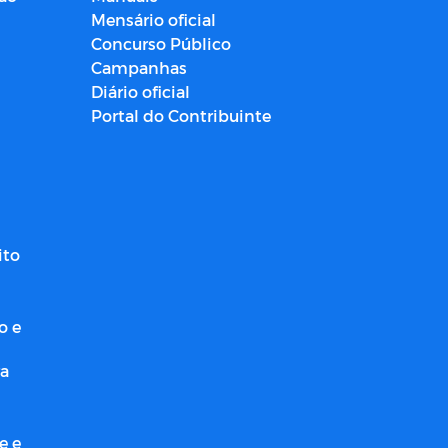
Mensário oficial
Concurso Público
Campanhas
Diário oficial
Portal do Contribuinte
ito
o e
ra
e e