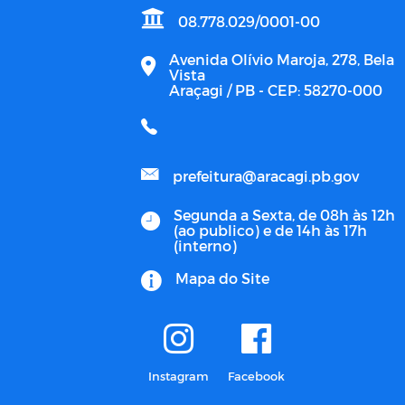
08.778.029/0001-00
Avenida Olívio Maroja, 278, Bela
Vista
Araçagi / PB - CEP: 58270-000
prefeitura@aracagi.pb.gov
Segunda a Sexta, de 08h às 12h
(ao publico) e de 14h às 17h
(interno)
Mapa do Site
Instagram
Facebook