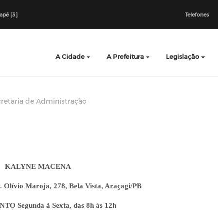
dapé [3]
Telefones
A Cidade
A Prefeitura
Legislação
retaria de Administração
KALYNE MACENA
ívio Maroja, 278, Bela Vista, Araçagi/PB
O Segunda à Sexta, das 8h às 12h