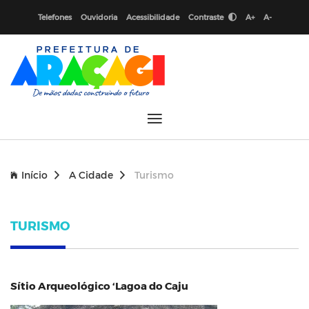
Telefones
Ouvidoria
Acessibilidade
Contraste
A+
A-
Início
A Cidade
Turismo
TURISMO
Sítio Arqueológico ‘Lagoa do Caju