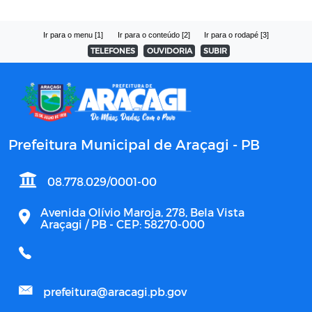
Ir para o menu [1]
Ir para o conteúdo [2]
Ir para o rodapé [3]
TELEFONES
OUVIDORIA
SUBIR
Prefeitura Municipal de Araçagi - PB
08.778.029/0001-00
Avenida Olívio Maroja, 278, Bela Vista
Araçagi / PB - CEP: 58270-000
prefeitura@aracagi.pb.gov