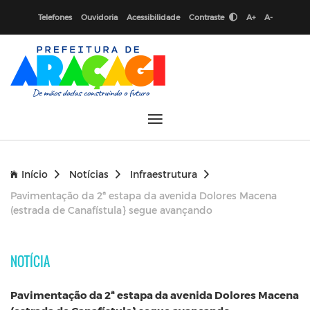
Telefones
Ouvidoria
Acessibilidade
Contraste
A+
A-
Início
Notícias
Infraestrutura
Pavimentação da 2ª estapa da avenida Dolores Macena
(estrada de Canafístula} segue avançando
NOTÍCIA
Pavimentação da 2ª estapa da avenida Dolores Macena