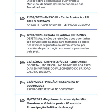
Dispõe sobre a convocação aConferência
Municipal de Saúde dosTrabalhadores e das
Trabalhadoras
21/09/2023 -
ANEXO III - Carta Anuência - LEI
PAULO GUSTAVO
ANEXO III - Carta Anuência - LEI PAULO GUSTAVO
12/04/2023 -
Extrato de aditivo 00 13/2022
OBJETO: Aquisições de refeições tipos quentinhas
self-service sem balança para membros de apoio
nos diversos segmentos da administração, por
ocasiões de participação em eventos promovidos
pela pref...
28/12/2022 -
Decreto 27/2022 - Luto Oficial
DECRETA LUTO OFICIAL NO MUNICÍPIO POR TRÊS
DIAS EM VIRTUDE DO FALECIMENTO DO SR. JOÃO
GALDINO DA SILVA
22/07/2022 -
PREGÃO PRESENCIAL Nº
00039/2022
PREGÃO PRESENCIAL Nº 00039/2022
11/07/2022 -
Regulamento e inscrição: Mini
Maratona e Volei de praia - 63 anos de
Emancipação Politica de Araçagi