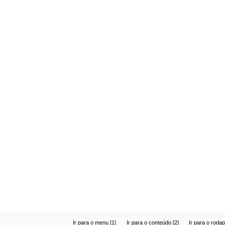
Ir para o menu [1]
Ir para o conteúdo [2]
Ir para o rodap