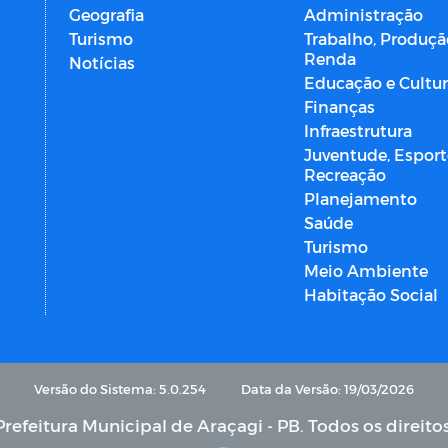
Geografia
Administração
Turismo
Trabalho, Produçã
Renda
Notícias
Educação e Cultu
Finanças
Infraestrutura
Juventude, Esport
Recreação
Planejamento
Saúde
Turismo
Meio Ambiente
Habitação Social
Versão do Sistema: 5.0.254
Data da Versão: 19/03/2026
refeitura Municipal de Araçagi - PB. Todos os direito