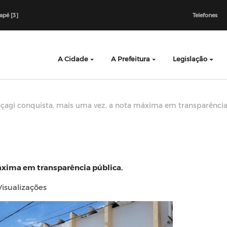
dapé [3]
Telefones
A Cidade
A Prefeitura
Legislação
çagi conquista, mais uma vez, a nota máxima em transparência
áxima em transparência pública.
isualizações