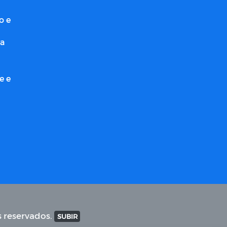
o e
ra
e e
s reservados.
SUBIR