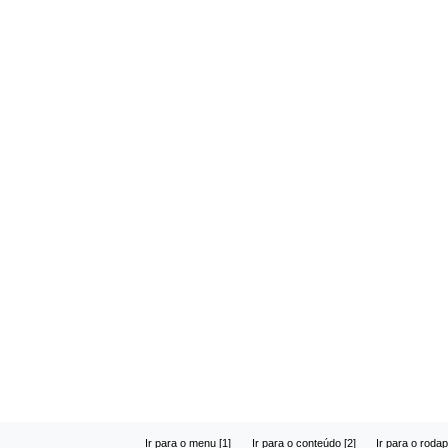
Ir para o menu [1]
Ir para o conteúdo [2]
Ir para o rodap