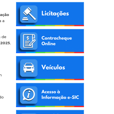
cação
a a
a de
e 2025
,
m
 do