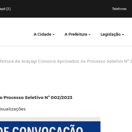
dapé [3]
Telefones
A Cidade
A Prefeitura
Legislação
feitura de Araçagi Convoca Aprovados no Processo Seletivo Nº
o Processo Seletivo Nº 002/2023
isualizações