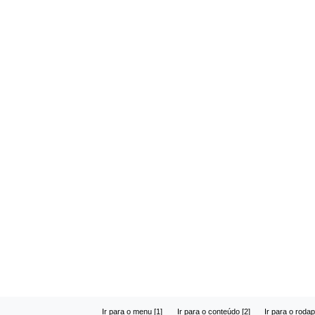
Ir para o menu [1]
Ir para o conteúdo [2]
Ir para o rodap