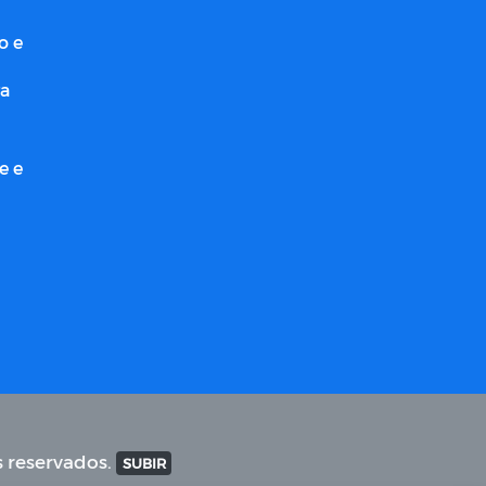
o e
ra
e e
s reservados.
SUBIR