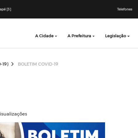
dapé [3]
Telefones
A Cidade
A Prefeitura
Legislação
-19)
BOLETIM COVID-19
isualizações