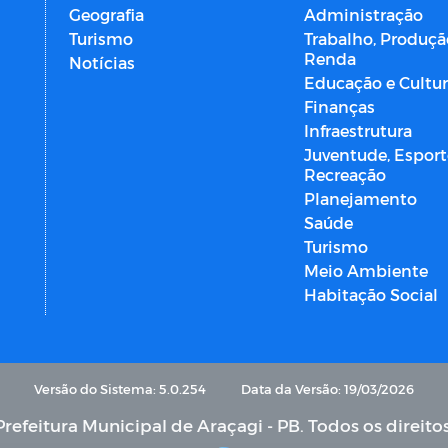
Geografia
Administração
Turismo
Trabalho, Produçã
Renda
Notícias
Educação e Cultu
Finanças
Infraestrutura
Juventude, Esport
Recreação
Planejamento
Saúde
Turismo
Meio Ambiente
Habitação Social
Versão do Sistema: 5.0.254
Data da Versão: 19/03/2026
refeitura Municipal de Araçagi - PB. Todos os direito