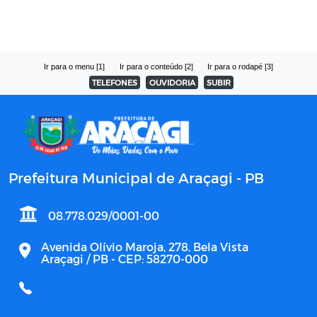
Ir para o menu [1]
Ir para o conteúdo [2]
Ir para o rodapé [3]
TELEFONES
OUVIDORIA
SUBIR
Prefeitura Municipal de Araçagi - PB
08.778.029/0001-00
Avenida Olívio Maroja, 278, Bela Vista
Araçagi / PB - CEP: 58270-000