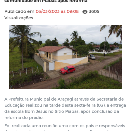
comunidade em Piabas apos reforma
Publicado em
03/03/2023 às 09:08
3605
Visualizações
A Prefeitura Municipal de Araçagi através da Secretaria de 
Educação realizou na tarde desta sexta-feira (03), a entrega 
da escola Bom Jesus no Sítio Piabas, após conclusão da 
reforma do prédio.
Foi realizada uma reunião uma com os pais e responsáveis 