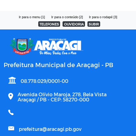
Ir para o menu [1]
Ir para o conteúdo [2]
Ir para o rodapé [3]
TELEFONES
OUVIDORIA
SUBIR
Prefeitura Municipal de Araçagi - PB
08.778.029/0001-00
Avenida Olívio Maroja, 278, Bela Vista
Araçagi / PB - CEP: 58270-000
prefeitura@aracagi.pb.gov