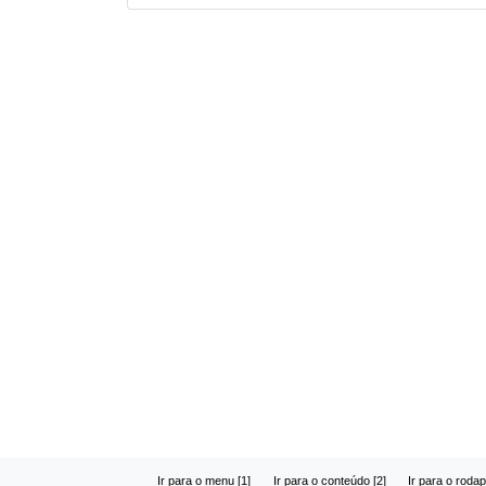
Ir para o menu [1]
Ir para o conteúdo [2]
Ir para o rodap