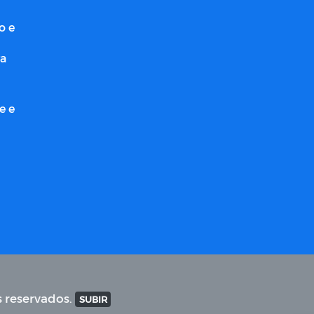
o e
ra
e e
s reservados.
SUBIR