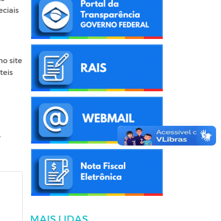
ciais
no site
teis
.
MAIS LIDAS