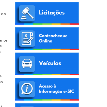
l do
o
anos
de
a
e
na
as