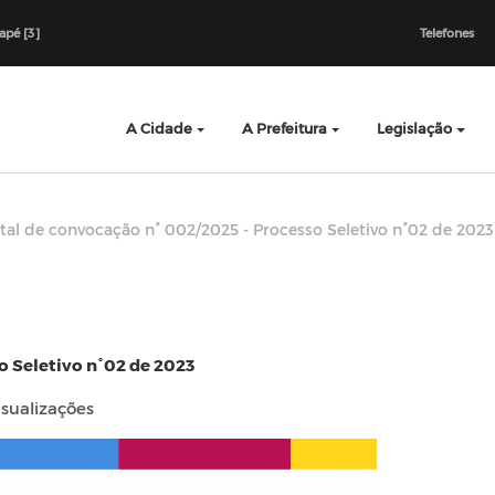
dapé [3]
Telefones
A Cidade
A Prefeitura
Legislação
tal de convocação n° 002/2025 - Processo Seletivo n°02 de 2023
o Seletivo n°02 de 2023
isualizações