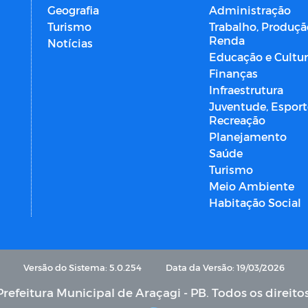
Geografia
Administração
Turismo
Trabalho, Produçã
Renda
Notícias
Educação e Cultu
Finanças
Infraestrutura
Juventude, Esport
Recreação
Planejamento
Saúde
Turismo
Meio Ambiente
Habitação Social
Versão do Sistema: 5.0.254
Data da Versão: 19/03/2026
refeitura Municipal de Araçagi - PB. Todos os direito