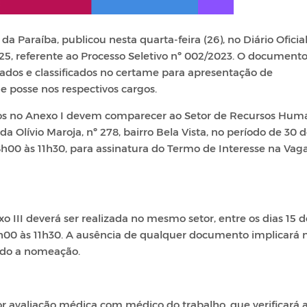
da Paraíba, publicou nesta quarta-feira (26), no Diário Oficia
25, referente ao Processo Seletivo nº 002/2023. O document
vados e classificados no certame para apresentação de
 posse nos respectivos cargos.
ados no Anexo I devem comparecer ao Setor de Recursos Hum
da Olívio Maroja, nº 278, bairro Bela Vista, no período de 30 
8h00 às 11h30, para assinatura do Termo de Interesse na Vag
III deverá ser realizada no mesmo setor, entre os dias 15 d
h00 às 11h30. A ausência de qualquer documento implicará 
ando a nomeação.
r avaliação médica com médico do trabalho, que verificará 