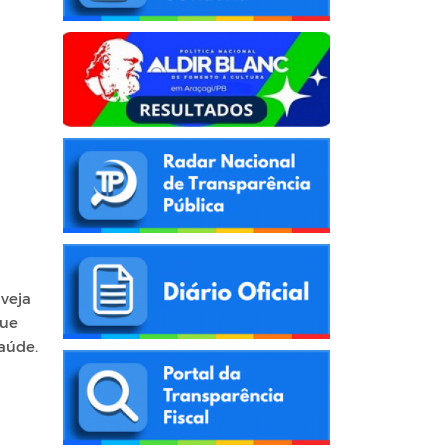
 veja
que
Saúde.