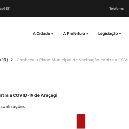
dapé [3]
Telefones
A Cidade
A Prefeitura
Legislação
-19)
Conheça o Plano Municipal de Vacinação contra a COVI
ntra a COVID-19 de Araçagi
isualizações