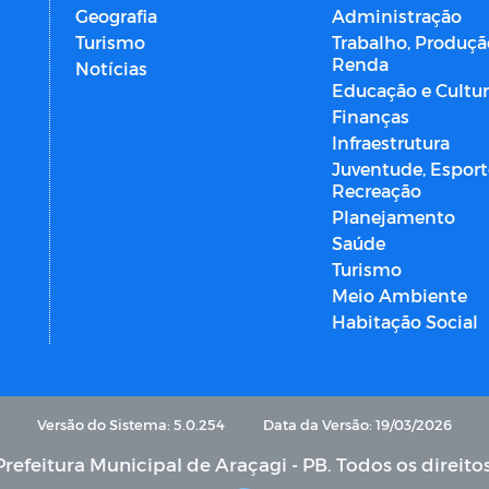
Geografia
Administração
Turismo
Trabalho, Produçã
Renda
Notícias
Educação e Cultu
Finanças
Infraestrutura
Juventude, Esport
Recreação
Planejamento
Saúde
Turismo
Meio Ambiente
Habitação Social
Versão do Sistema: 5.0.254
Data da Versão: 19/03/2026
refeitura Municipal de Araçagi - PB. Todos os direito