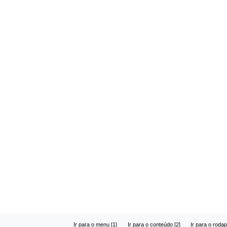
Ir para o menu [1]
Ir para o conteúdo [2]
Ir para o rodap