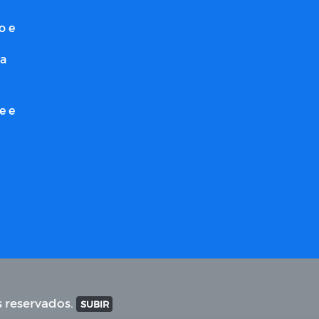
o e
ra
e e
s reservados.
SUBIR