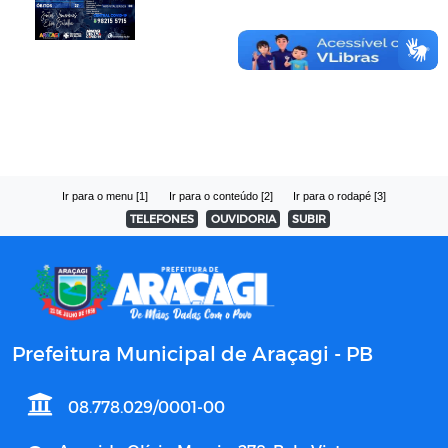
Ir para o menu [1]
Ir para o conteúdo [2]
Ir para o rodapé [3]
TELEFONES
OUVIDORIA
SUBIR
Prefeitura Municipal de Araçagi - PB
08.778.029/0001-00