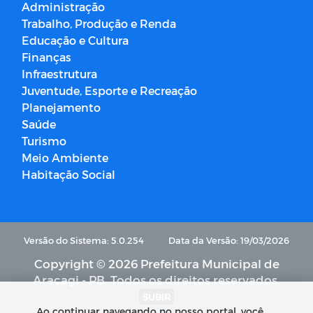
Administração
Trabalho, Produção e Renda
Educação e Cultura
Finanças
Infraestrutura
Juventude, Esporte e Recreação
Planejamento
Saúde
Turismo
Meio Ambiente
Habitação Social
Versão do Sistema: 5.0.254
Data da Versão: 19/03/2026
Copyright © 2026 Prefeitura Municipal de
Araçagi - PB. Todos os direitos reservados.
SUBIR
Ao continuar navegando no nosso portal, você