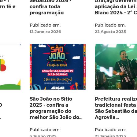
 - 1ª
Sebastião 2026 -
Araçagi definem
om fé e
confira toda
aplicação da Lei 
programação
Blanc 2024 – 2º C
com participaçã
fazedores de cul
Publicado em:
Publicado em:
12 Janeiro 2026
22 Agosto 2025
São João no Sítio
Prefeitura realiz
O
2025 - confira a
tradicional festa
programação do
São Sebastião d
melhor São João do
Agrovila
MEIRO
interior
Mulunguzinho
AB
Publicado em:
Publicado em:
3 Junho 2025
21 Janeiro 2025