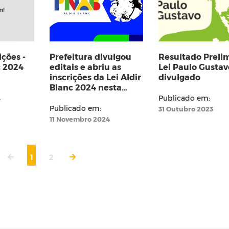
ições -
Prefeitura divulgou
Resultado Preli
Lei Aldir Blanc 2024
editais e abriu as
Lei Paulo Gustav
inscrições da Lei Aldir
divulgado
Blanc 2024 nesta
segunda (11), veja
Publicado em:
4
editais
Publicado em:
31 Outubro 2023
11 Novembro 2024
1
2