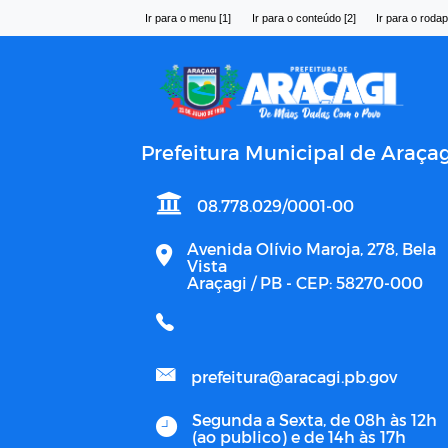
Ir para o menu [1]
Ir para o conteúdo [2]
Ir para o rodap
Prefeitura Municipal de Araçag
08.778.029/0001-00
Avenida Olívio Maroja, 278, Bela
Vista
Araçagi / PB - CEP: 58270-000
prefeitura@aracagi.pb.gov
Segunda a Sexta, de 08h às 12h
(ao publico) e de 14h às 17h