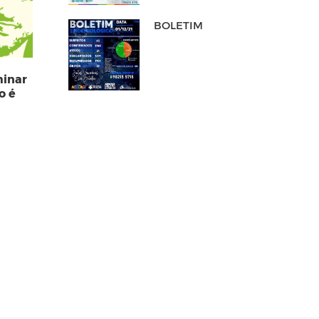
BOLETIM
minar
o é