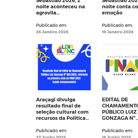
Sebastião 2026, 2º
Sebastião 2026
noite aconteceu na
noite conta c
agrovila
emoção
Mulunguzinho
Publicado em:
Publicado em:
26 Janeiro 2026
19 Janeiro 2026
Araçagi divulga
EDITAL DE
resultado final de
CHAMAMENT
seleção cultural com
PÚBLICO LUIZ
recursos da Política
GONZAGA Nº
Nacional Aldir Blanc
001/2025 PRI
CICLO DA PN
Publicado em:
Publicado em:
2023(SALDO
27 Junho 2025
18 Junho 2025