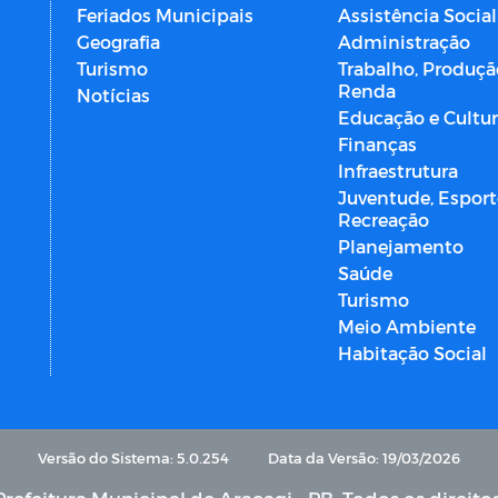
Feriados Municipais
Assistência Social
Geografia
Administração
Turismo
Trabalho, Produçã
Renda
Notícias
Educação e Cultu
Finanças
Infraestrutura
Juventude, Esport
Recreação
Planejamento
Saúde
Turismo
Meio Ambiente
Habitação Social
Versão do Sistema: 5.0.254
Data da Versão: 19/03/2026
refeitura Municipal de Araçagi - PB. Todos os direito