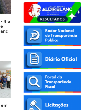
- Rio
 e
Blanc
s em