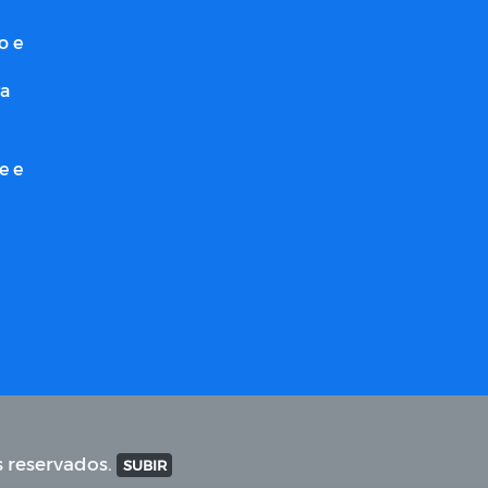
o e
ra
e e
s reservados.
SUBIR