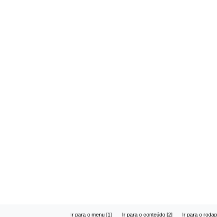
Ir para o menu [1]
Ir para o conteúdo [2]
Ir para o rodap