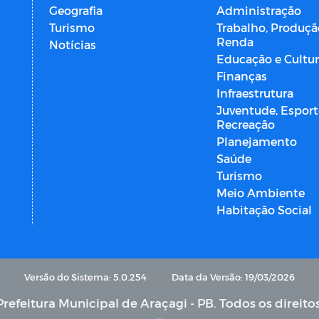
Geografia
Administração
Turismo
Trabalho, Produçã
Renda
Notícias
Educação e Cultu
Finanças
Infraestrutura
Juventude, Esport
Recreação
Planejamento
Saúde
Turismo
Meio Ambiente
Habitação Social
Versão do Sistema: 5.0.254
Data da Versão: 19/03/2026
refeitura Municipal de Araçagi - PB. Todos os direito