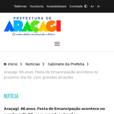
Telefones
Ouvidoria
Acessibilidade
Contraste
A+
A-
Início
Notícias
Gabinete da Prefeita
Araçagi. 66 anos, Festa de Emancipação acontece no
proximo dia 20, com grandes atrações
NOTÍCIA
Araçagi. 66 anos, Festa de Emancipação acontece no