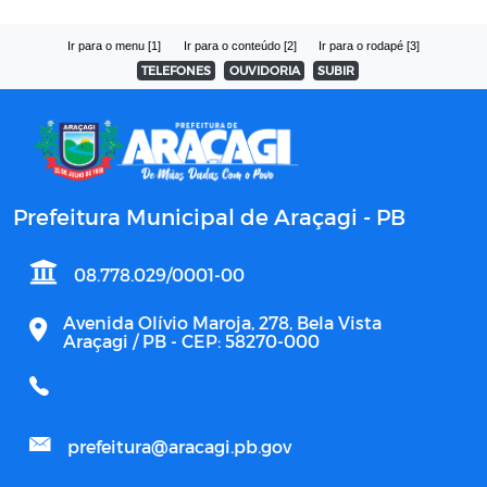
Ir para o menu [1]
Ir para o conteúdo [2]
Ir para o rodapé [3]
TELEFONES
OUVIDORIA
SUBIR
Prefeitura Municipal de Araçagi - PB
08.778.029/0001-00
Avenida Olívio Maroja, 278, Bela Vista
Araçagi / PB - CEP: 58270-000
prefeitura@aracagi.pb.gov